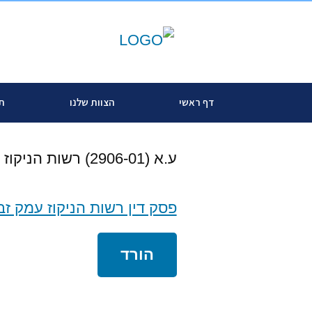
דף ראשי
הצוות שלנו
תח
ע.א (2906-01) רשות הניקוז עמק זבולון נגד מנורה ואחרים
פסק דין רשות הניקוז עמק זבו
הורד