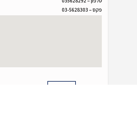
מייל – mail@kaplansky-law.co.il
טלפון – 035628292
פקס – 03-5628303