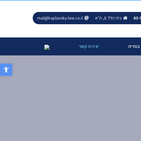
03-
בית הלל 8, ת"א
mail@kaplansky-law.co.il
 במדיה
יצירת קשר
פתח סרגל 