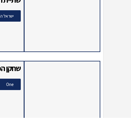
התפוצצו
חדשות הב
שתיית ח
ישראל הי