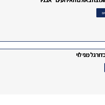
ת הקורקינט החשמלי של משפחת עמר
וקר עם ניב רסקין
ומצה באולם האירועים "אבניו"
ום