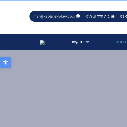
03-
בית הלל 8, ת"א
mail@kaplansky-law.co.il
 במדיה
יצירת קשר
פתח סרגל 