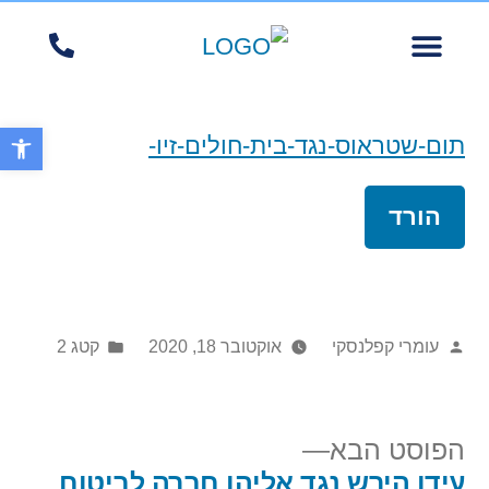
הצוות שלנו
יצירת קשר
דף ראשי
תחומי עיסוק
אנחנו במדיה
פסקי דין מובילים של המשרד
פתח סרגל 
תום-שטראוס-נגד-בית-חולים-זיו-
הורד
עומרי קפלנסקי
אוקטובר 18, 2020
קטג 2
הפוסט הבא
עידו הירש נגד אליהו חברה לביטוח